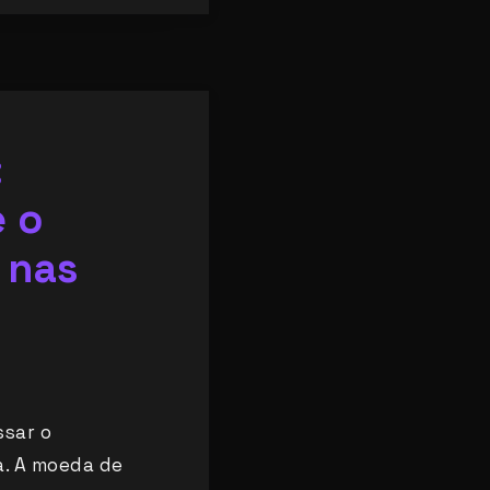
:
e o
 nas
ssar o
a. A moeda de