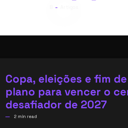
8
8
Artigos
Copa, eleições e fim de
plano para vencer o ce
desafiador de 2027
2
min read