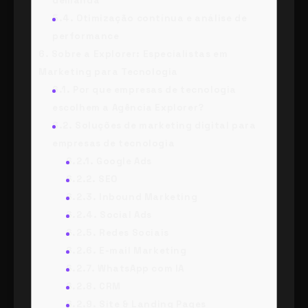
demanda
5.4.
Otimização contínua e análise de
performance
6.
Sobre a Explorer: Especialistas em
Marketing para Tecnologia
6.1.
Por que empresas de tecnologia
escolhem a Agência Explorer?
6.2.
Soluções de marketing digital para
empresas de tecnologia
6.2.1.
Google Ads
6.2.2.
SEO
6.2.3.
Inbound Marketing
6.2.4.
Social Ads
6.2.5.
Redes Sociais
6.2.6.
E-mail Marketing
6.2.7.
WhatsApp com IA
6.2.8.
CRM
6.2.9.
Site & Landing Pages