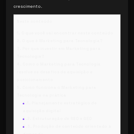
crescimento.
Neste conteúdo
1.
O que você vai encontrar neste conteúdo
2.
O que é Marketing para Tecnologia?
3.
Por que investir em Marketing para
Tecnologia?
4.
Como o Marketing para Tecnologia
resolve os desafios de aquisição e
posicionamento
5.
Como funciona o Marketing para
Tecnologia na prática
5.1.
Planejamento estratégico de
aquisição digital
5.2.
Estruturação de SEO e GEO
5.3.
Produção de conteúdo orientado à