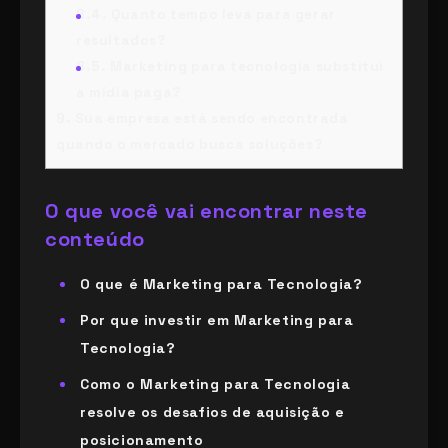
8.4.
Quanto tempo leva para gerar
resultados?
8.5.
Marketing para tecnologia substitui
a mídia paga?
9.
Sua empresa está sendo encontrada
quando o mercado busca soluções?
O que você vai encontrar neste
conteúdo
O que é Marketing para Tecnologia?
Por que investir em Marketing para
Tecnologia?
Como o Marketing para Tecnologia
resolve os desafios de aquisição e
posicionamento