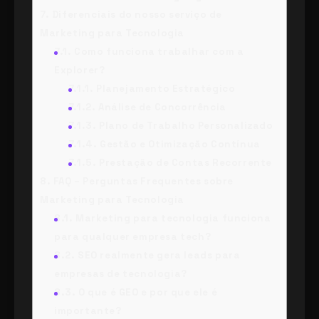
7.
Diferenciais do nosso serviço de
Marketing para Tecnologia
7.1.
Como funciona trabalhar com a
Explorer?
7.1.1.
Planejamento Estratégico
7.1.2.
Análise de Concorrência
7.1.3.
Plano de Trabalho Personalizado
7.1.4.
Gestão e Otimização Contínua
7.1.5.
Prestação de Contas Recorrente
8.
FAQ – Perguntas Frequentes sobre
Marketing para Tecnologia
8.1.
Marketing para tecnologia funciona
para qualquer empresa tech?
8.2.
SEO realmente gera leads para
empresas de tecnologia?
8.3.
O que é GEO e por que ele é
importante?