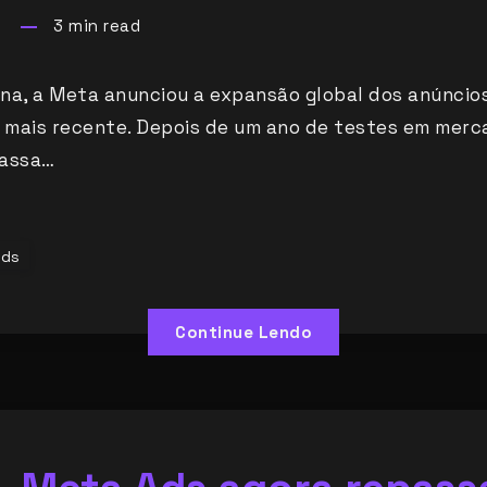
3
min read
na, a Meta anunciou a expansão global dos anúncio
l mais recente. Depois de um ano de testes em merc
passa…
Ads
Continue Lendo