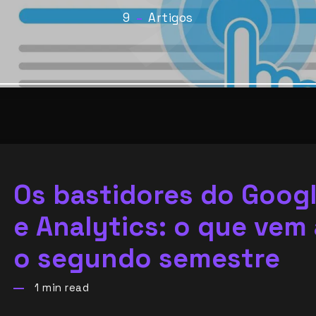
9
9
Artigos
Os bastidores do Goog
e Analytics: o que vem 
o segundo semestre
1
min read