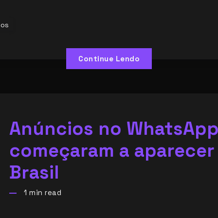
ios
Continue Lendo
Anúncios no WhatsAp
começaram a aparecer
Brasil
1
min read