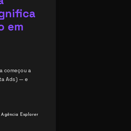
a
gnifica
to em
ga começou a
ta Ads) — e
Agência Explorer