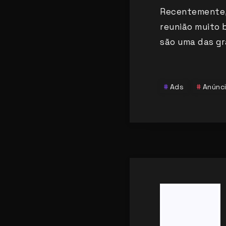
Recentemente, 
reunião muito 
são uma das g
Ads
Anúnc