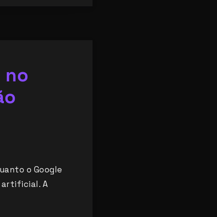
 no
ão
quanto o Google
rtificial. A