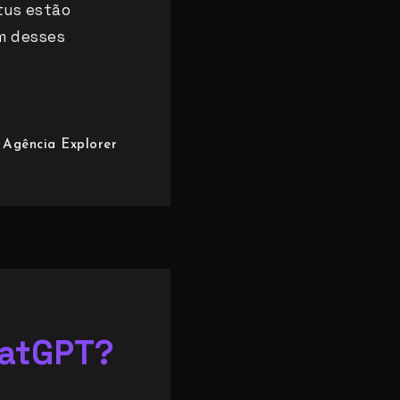
tus estão
um desses
Agência Explorer
hatGPT?