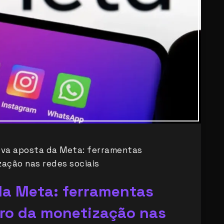
ova aposta da Meta: ferramentas
zação nas redes sociais
da Meta: ferramentas
turo da monetização nas