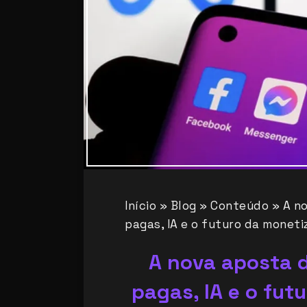
Início
»
Blog
»
Conteúdo
»
A n
pagas, IA e o futuro da moneti
A nova aposta 
pagas, IA e o fu