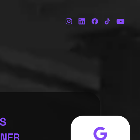
ES
TNER