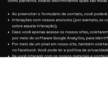
como parceiros. Abaixo discriminamos quais são essas
Ao preencher o formulário de contato, você poderá
Interações com nossos anúncios (por exemplo, se v
sobre aquela interação);
Caso você apenas acesse os nossos sites, coletarem
por meio do software Google Analytics, para identi
Por meio de um pixel em nosso site, também colet
no Facebook. Você pode ler a política de privacida
Se você interagir com os nossos materiais e conteú
às nossas páginas, e outras informações que você 
Ao se inscrever em algum dos eventos e/ou palestr
algumas informações, como: nome, e-mail, telefone
Vale ressaltar que todos os dados que coletamos são u
como confidenciais e somente os usaremos para os fins
plena, visando sempre melhorar a sua experiência com