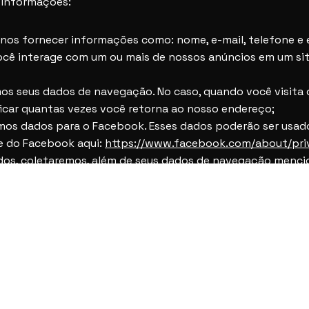
 informações:
 nos fornecer informações como: nome, e-mail, telefone e
ocê interage com um ou mais de nossos anúncios em um si
os seus dados de navegação. No caso, quando você visita o
ficar quantas vezes você retorna ao nosso endereço;
amos dados para o Facebook. Esses dados poderão ser usa
de do Facebook aqui:
https://www.facebook.com/about/pri
dos, coletaremos, além de seus dados de navegação mencion
optar compartilhar conosco, através das suas interações c
as realizados pela Agência Explorer ou que estamos promo
 e empresa.
tilizados para a prestação de nossos serviços. Por isso, 
 aqui descritos e autorizados por você, principalmente pa
o usuário.