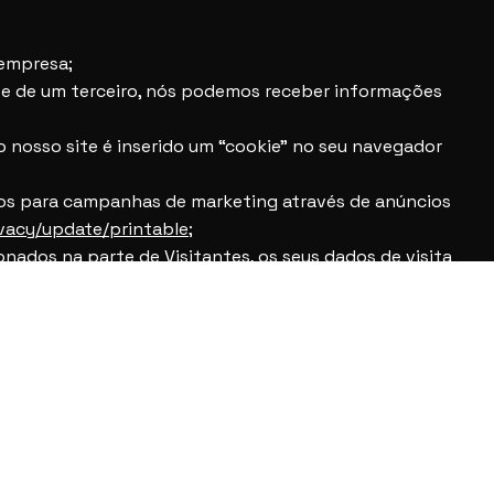
 empresa;
te de um terceiro, nós podemos receber informações
 nosso site é inserido um “cookie” no seu navegador
dos para campanhas de marketing através de anúncios
vacy/update/printable
;
ados na parte de Visitantes, os seus dados de visita
om as nossas Landing Pages.
vendo como parceiros, você poderá nos fornecer
todos os dados e informações sobre você são tratados
ra que você possa utilizar nossos serviços de forma