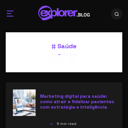
47
Saúde
47
Artigos
Marketing digital para saúde:
como atrair e fidelizar pacientes
com estratégia e inteligência
5
min read