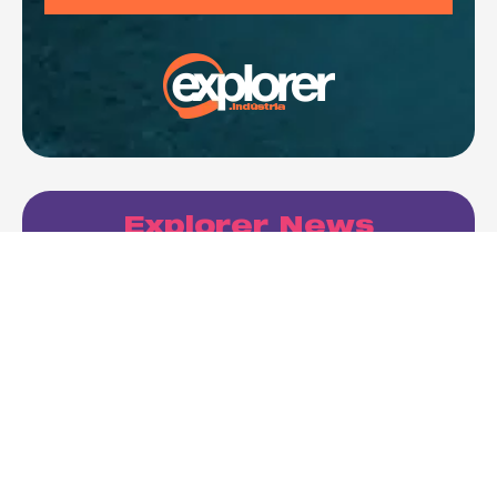
Explorer News
Explore o universo do Marketing Digital junto com
a gente!