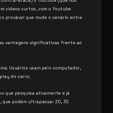
 contra-ataca) o Youtube (que nos
m vídeos curtos, com o Youtube
uco provável que mude o cenário entre
s vantagens significativas frente ao
rma: Usuários usam pelo computador,
splay do carro;
vo que pesquisa ativamente e já
, que podem ultrapassar 20, 30