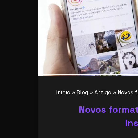
Início
»
Blog
»
Artigo
»
Novos f
Novos format
In