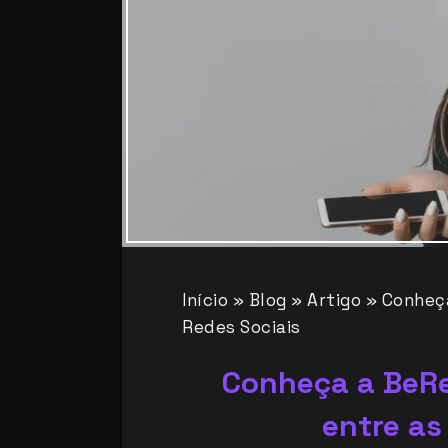
Início
»
Blog
»
Artigo
»
Conheça
Redes Sociais
Conheça a BeRe
entre as