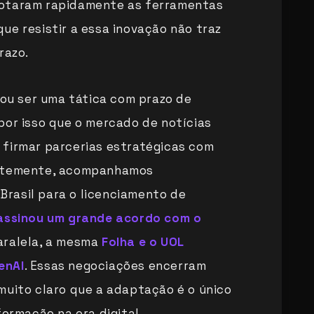
otaram rapidamente as ferramentas
ue resistir a essa inovação não traz
razo.
vou ser uma tática com prazo de
por isso que o mercado de notícias
 firmar parcerias estratégicas com
entemente, acompanhamos
rasil para o licenciamento de
 assinou um grande acordo com o
aralela, a mesma
Folha e o UOL
enAI
. Essas negociações encerram
muito claro que a adaptação é o único
formação na era digital.