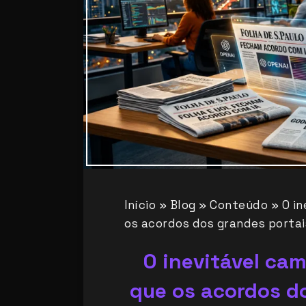
Início
»
Blog
»
Conteúdo
»
O i
os acordos dos grandes portai
O inevitável ca
que os acordos d