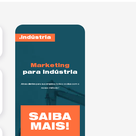
indústria
Marketing
para indústria
Atraía clientes para sua empresa todos os dias com o
nosso método!
SAIBA
MAIS!