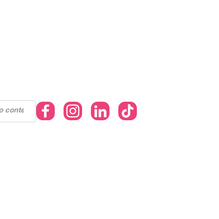
gle
egundo
a