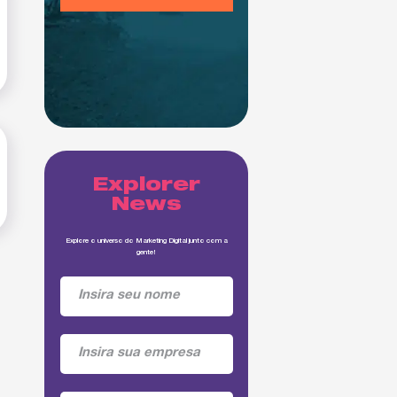
Explorer
News
Explore o universo do Marketing Digital junto com a
gente!