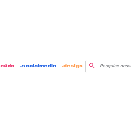
Explorer é Goo
Premier pelo s
ecutivo
teúdo
socialmedia
design
que, pelo segundo ano consecutivo, a Agênci
o de Google Partner Premier. Essa conquista é
studo, que proporcionaram a aplicação das
o Google Ads.