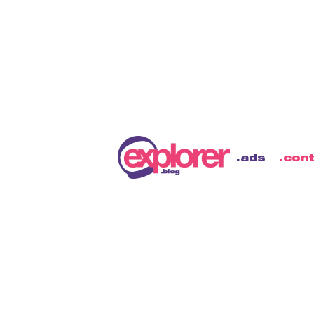
ads
Agência 
Partner 
ano cons
ads
con
Tenho a honra de anunciar 
Explorer conquistou o títul
fruto de muito trabalho e e
melhores práticas dentro d
Leia mais