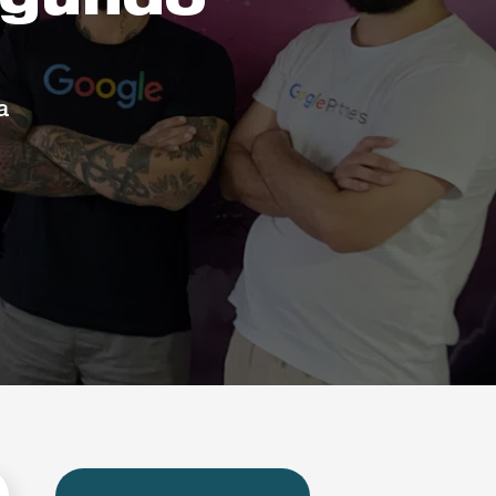
egundo
a