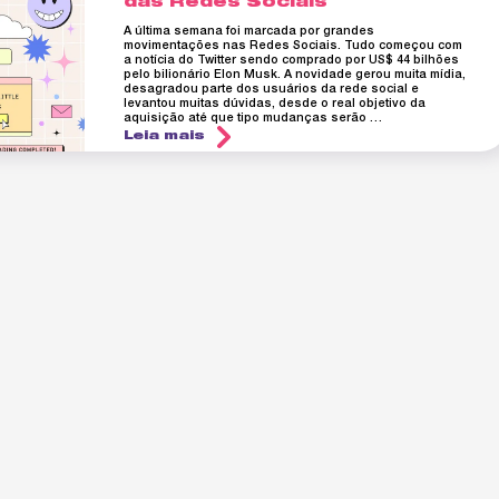
das Redes Sociais
A última semana foi marcada por grandes
movimentações nas Redes Sociais. Tudo começou com
a notícia do Twitter sendo comprado por US$ 44 bilhões
pelo bilionário Elon Musk. A novidade gerou muita mídia,
desagradou parte dos usuários da rede social e
levantou muitas dúvidas, desde o real objetivo da
aquisição até que tipo mudanças serão …
Leia mais