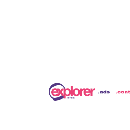
ads
con