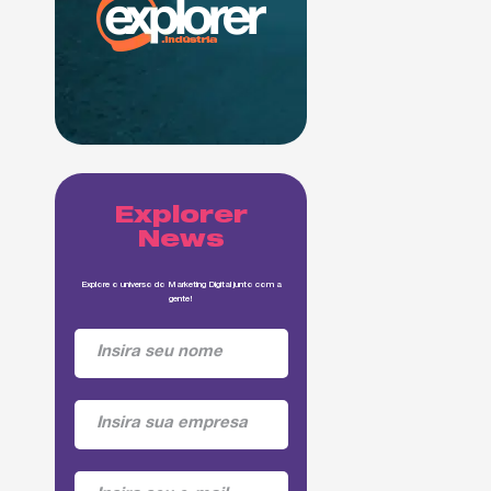
Explorer
News
Explore o universo do Marketing Digital junto com a
gente!