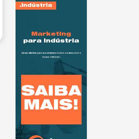
indústria
Marketing
para indústria
Atraía clientes para sua empresa todos os dias com o
nosso método!
SAIBA
MAIS!