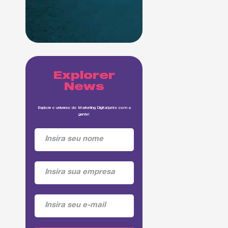
Explorer
News
Explore o universo do Marketing Digital junto com a
gente!