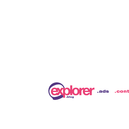
ads
con