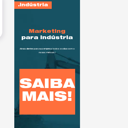
indústria
Marketing
para indústria
Atraía clientes para sua empresa todos os dias com o
nosso método!
SAIBA
MAIS!