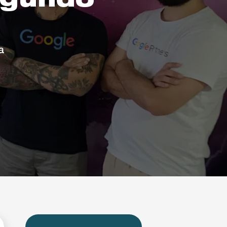
egundo
a