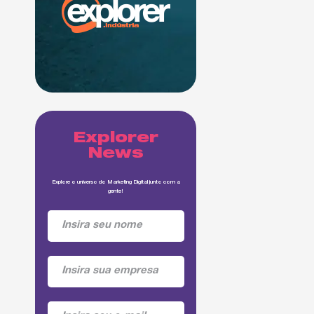
Explorer
News
Explore o universo do Marketing Digital junto com a
gente!