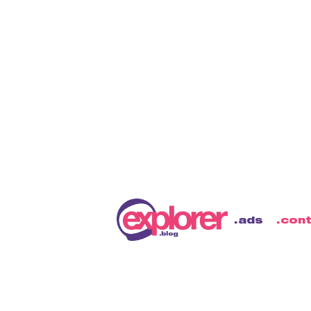
ads
con