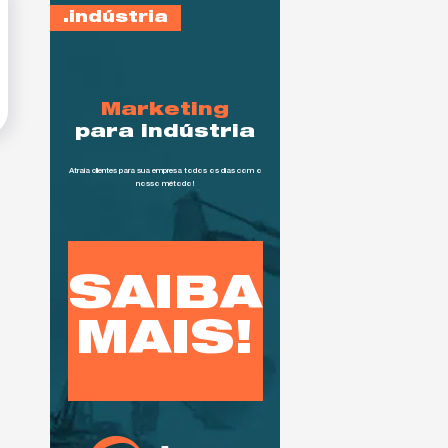
indústria
Marketing
para indústria
Atraía clientes para sua empresa todos os dias com o
nosso método!
SAIBA
MAIS!