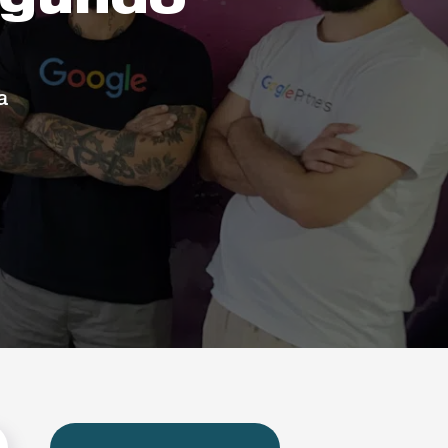
egundo
a