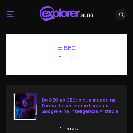
9
SEO
9
Artigos
Do SEO ao GEO: o que mudou na
forma de ser encontrado no
Google e na Inteligência Artificial
1
min read